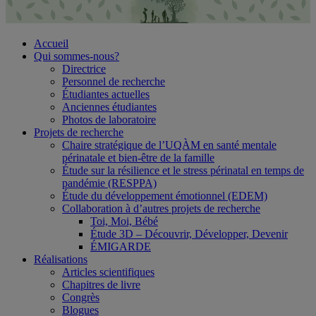
Accueil
Qui sommes-nous?
Directrice
Personnel de recherche
Étudiantes actuelles
Anciennes étudiantes
Photos de laboratoire
Projets de recherche
Chaire stratégique de l’UQÀM en santé mentale
périnatale et bien-être de la famille
Étude sur la résilience et le stress périnatal en temps de
pandémie (RESPPA)
Étude du développement émotionnel (EDEM)
Collaboration à d’autres projets de recherche
Toi, Moi, Bébé
Étude 3D – Découvrir, Développer, Devenir
ÉMIGARDE
Réalisations
Articles scientifiques
Chapitres de livre
Congrès
Blogues