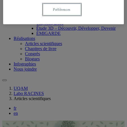
Étude sur la résilience et le stress périnatal en temps de
pandémie (RESPPA)
Préférences
Étude du développement émotionnel (EDEM)
Collaboration à d’autres projets de recherche
Toi, Moi, Bébé
Étude 3D – Découvrir, Développer, Devenir
ÉMIGARDE
Réalisations
Articles scientifiques
Chapitres de livre
Congrès
Blogues
Infographies
Nous joindre
UQAM
Labo RACINES
Articles scientifiques
fr
en