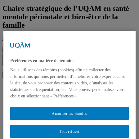
Chaire stratégique de l’UQÀM en santé
mentale périnatale et bien-être de la
famille
Labo RACINES : Résilience et sAnté psyChologique à la période
pérInatale, à l’enfaNce et l’adolEScence
Menu
Préférences en matière de témoins
Chercher dans ce site
Chercher sur uqam.ca
Chercher sur le web
Nous utilisons des témoins (cookies) afin de collecter des
informations qui nous permettent d’améliorer votre expérience sur
le site, de vous proposer des contenus vidéo, d’analyser les
Accueil
statistiques de fréquentation, etc. Vous pouvez personnaliser votre
Qui sommes-nous?
choix en sélectionnant « Préférences ».
Directrice
Personnel de recherche
Étudiantes actuelles
Autoriser les témoins
Anciennes étudiantes
Photos de laboratoire
Projets de recherche
Chaire stratégique de l’UQÀM en santé mentale
Tout refuser
périnatale et bien-être de la famille