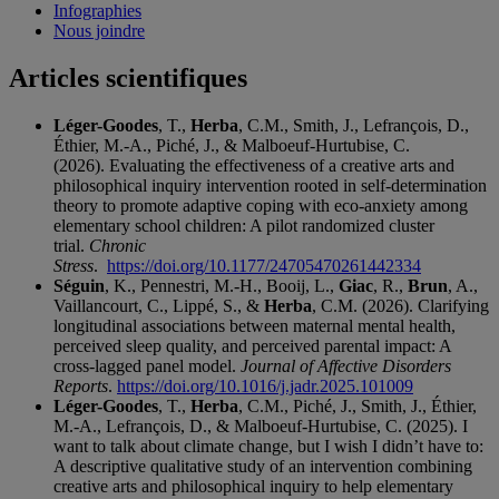
Infographies
Nous joindre
Articles scientifiques
Léger-Goodes
, T.,
Herba
, C.M., Smith, J., Lefrançois, D.,
Éthier, M.-A., Piché, J., & Malboeuf-Hurtubise, C.
(2026). Evaluating the effectiveness of a creative arts and
philosophical inquiry intervention rooted in self-determination
theory to promote adaptive coping with eco-anxiety among
elementary school children: A pilot randomized cluster
trial.
Chronic
Stress
.
https://doi.org/10.1177/24705470261442334
Séguin
, K., Pennestri, M.-H., Booij, L.,
Giac
, R.,
Brun
, A.,
Vaillancourt, C., Lippé, S., &
Herba
, C.M. (2026). Clarifying
longitudinal associations between maternal mental health,
perceived sleep quality, and perceived parental impact: A
cross-lagged panel model.
Journal of Affective Disorders
Reports
.
https://doi.org/10.1016/j.jadr.2025.101009
Léger-Goodes
, T.,
Herba
, C.M., Piché, J., Smith, J., Éthier,
M.-A., Lefrançois, D., & Malboeuf-Hurtubise, C. (2025). I
want to talk about climate change, but I wish I didn’t have to:
A descriptive qualitative study of an intervention combining
creative arts and philosophical inquiry to help elementary