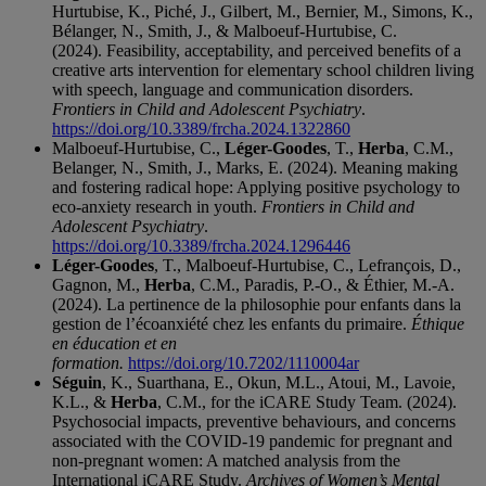
Hurtubise, K., Piché, J., Gilbert, M., Bernier, M., Simons, K.,
Bélanger, N., Smith, J., & Malboeuf-Hurtubise, C.
(2024). Feasibility, acceptability, and perceived benefits of a
creative arts intervention for elementary school children living
with speech, language and communication disorders.
Frontiers in Child and Adolescent Psychiatry
.
https://doi.org/10.3389/frcha.2024.1322860
Malboeuf-Hurtubise, C.,
Léger-Goodes
, T.,
Herba
, C.M.,
Belanger, N., Smith, J., Marks, E. (2024). Meaning making
and fostering radical hope: Applying positive psychology to
eco-anxiety research in youth.
Frontiers in Child and
Adolescent Psychiatry
.
https://doi.org/10.3389/frcha.2024.1296446
Léger-Goodes
, T., Malboeuf-Hurtubise, C., Lefrançois, D.,
Gagnon, M.,
Herba
, C.M., Paradis, P.-O., & Éthier, M.-A.
(2024). La pertinence de la philosophie pour enfants dans la
gestion de l’écoanxiété chez les enfants du primaire.
Éthique
en éducation et en
formation.
https://doi.org/10.7202/1110004ar
Séguin
, K., Suarthana, E., Okun, M.L., Atoui, M., Lavoie,
K.L., &
Herba
, C.M., for the iCARE Study Team. (2024).
Psychosocial impacts, preventive behaviours, and concerns
associated with the COVID-19 pandemic for pregnant and
non-pregnant women: A matched analysis from the
International iCARE Study.
Archives of Women’s Mental