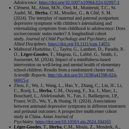
Adolescence
.
https://doi.org/10.1007/s10964-024-02097-1
Clément, M., Ahun, M.N., Orri, M., Montreuil, T.C., St-
André, M.,
Herba
, C.M., Moullec, G., & Côté, S. M.
(2024). The interplay of maternal and paternal postpartum
depressive symptoms with children’s internalizing and
externalizing symptoms from childhood to adolescence: Does
socioeconomic status matter? A longitudinal cohort
study.
Journal of Child Psychology and Psychiatry, and
Allied Disciplines
.
https://doi.org/10.1111/jcpp.14051
Malboeuf-Hurtubise, C., Taylor, G., Lambert, D., Paradis, P.-
O.,
Léger-Goodes
, T., Mageau, G., Labbé, G., Smith, J.,
Joussemet, M. (2024). Impact of a mindfulness-based
intervention on well-being and mental health of elementary
school children: Results from a randomized cluster trial.
Scientific
Reports
.
http://dx.doi.org/10.1038/s41598-024-
66915-z
Zhou, F., Wu, J., Wang, L., Hao, Y., Zhang, C., Liu, H., Li,
C., Booij, L.,
Herba
, C.M., Ouyang, F., Xu, J., Marc, I.,
Bouchard, L., Abdelouahab, N., Fan, J., Baillargeon, J.P.,
Fraser, W.D., Wu, Y., & Huang, H. (2024). Associations
between antenatal depressive symptoms in different trimesters
and perinatal outcomes: A prospective multicenter cohort
study in China.
Asian Journal of
Psychiatry
.
https://doi.org/10.1016/j.ajp.2024.104165
Léger-Goodes
, T.,
Herba
, C.M., Moula, Z., Mendrek, A.,