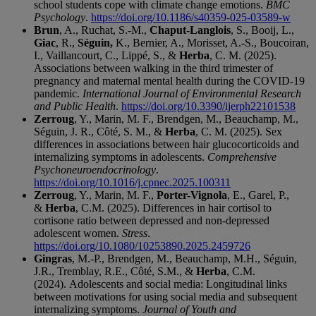
school students cope with climate change emotions.
BMC
Psychology
.
https://doi.org/10.1186/s40359-025-03589-w
Brun
, A., Ruchat, S.-M.,
Chaput-Langlois
, S., Booij, L.,
Giac
, R.,
Séguin,
K., Bernier, A., Morisset, A.-S., Boucoiran,
I., Vaillancourt, C., Lippé, S., &
Herba
, C. M. (2025).
Associations between walking in the third trimester of
pregnancy and maternal mental health during the COVID-19
pandemic.
International Journal of Environmental Research
and Public Health
.
https://doi.org/10.3390/ijerph22101538
Zerroug
, Y., Marin, M. F., Brendgen, M., Beauchamp, M.,
Séguin, J. R., Côté, S. M., &
Herba
, C. M. (2025). Sex
differences in associations between hair glucocorticoids and
internalizing symptoms in adolescents.
Comprehensive
Psychoneuroendocrinology
.
https://doi.org/10.1016/j.cpnec.2025.100311
Zerroug
, Y., Marin, M. F.,
Porter-Vignola
, E., Garel, P.,
&
Herba
, C.M. (2025). Differences in hair cortisol to
cortisone ratio between depressed and non-depressed
adolescent women.
Stress
.
https://doi.org/10.1080/10253890.2025.2459726
Gingras
, M.-P., Brendgen, M., Beauchamp, M.H., Séguin,
J.R., Tremblay, R.E., Côté, S.M., &
Herba
, C.M.
(2024). Adolescents and social media: Longitudinal links
between motivations for using social media and subsequent
internalizing symptoms.
Journal of Youth and