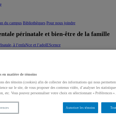
e
an du campus
Bibliothèques
Pour nous joindre
ale périnatale et bien-être de la famille
natale, à l’enfaNce et l’adolEScence
s en matière de témoins
ons des témoins (cookies) afin de collecter des informations qui nous permetten
ience sur le site, de vous proposer des contenus vidéo, d’analyser les statistique
on, etc. Vous pouvez personnaliser votre choix en sélectionnant « Préférences ».
ale périnatale et bien-être de la famille
natale, à l’enfaNce et l’adolEScence
érences
Autoriser les témoins
Tout