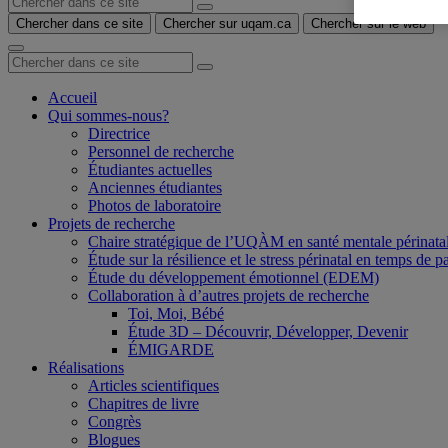
Chercher dans ce site
Chercher sur uqam.ca
Chercher sur le web
Accueil
Qui sommes-nous?
Directrice
Personnel de recherche
Étudiantes actuelles
Anciennes étudiantes
Photos de laboratoire
Projets de recherche
Chaire stratégique de l’UQÀM en santé mentale périnatale 
Étude sur la résilience et le stress périnatal en temps 
Étude du développement émotionnel (EDEM)
Collaboration à d’autres projets de recherche
Toi, Moi, Bébé
Étude 3D – Découvrir, Développer, Devenir
ÉMIGARDE
Réalisations
Articles scientifiques
Chapitres de livre
Congrès
Blogues